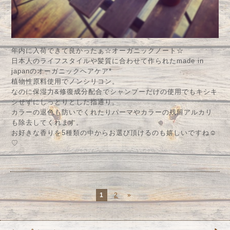
年内に入荷できて良かったぁ☆オーガニックノート☆
日本人のライフスタイルや髪質に合わせて作られたmade in
japanのオーガニックヘアケア*
植物性原料使用でノンシリコン。
なのに保湿力&修復成分配合でシャンプーだけの使用でもキシキ
シせずにしっとりとした指通り。
カラーの退色も防いでくれたりパーマやカラーの残留アルカリ
も除去してくれます。
お好きな香りを5種類の中からお選び頂けるのも嬉しいですね☺︎
♡
1
2
»