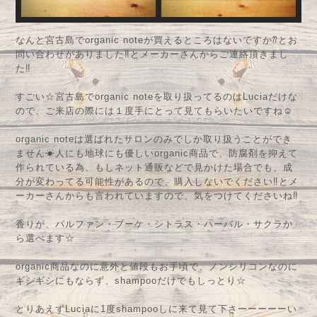
なんと宮古島でorganic noteが買えるところはないですか⁇とお
問い合わせがありました‼︎とメーカーさんからご連絡頂きまし
た‼︎
すごい☆宮古島でorganic noteを取り扱ってるのはLuciaだけな
ので、ご来店の際には１度手にとって見てもらいたいですね☺︎
organic noteは選ばれたサロンのみでしか取り扱うことができ
ません☀︎人にも地球にも優しいorganic商品で、防腐剤を抑えて
作られている為、もしネット通販などで見かけた場合でも、成
分が変わってる可能性があるので、購入しないでください‼︎とメ
ーカーさんからも言われていますので、気をつけてくださいね‼︎
香りが、パルファン・ブーケ・シトラス・ハーバル・サクラか
ら選べます☆
organic商品なのに意外と値段もお手頃で、ノンシリコンなのに
ギシギシにもならず、shampooだけでもしっとり☆
とりあえずLuciaに1度shampooしに来て見て下さーーーーーい