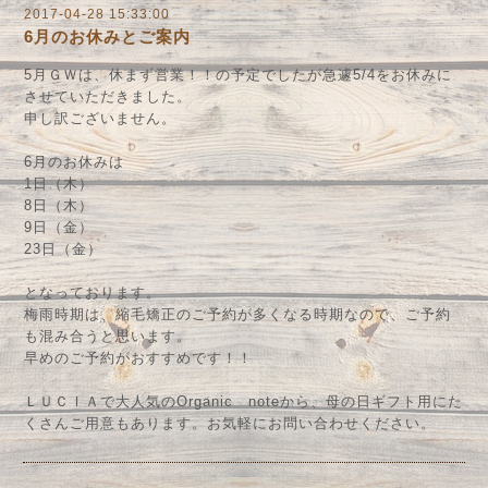
2017-04-28 15:33:00
6月のお休みとご案内
5月ＧＷは、休まず営業！！の予定でしたが急遽5/4をお休みに
させていただきました。
申し訳ございません。
6月のお休みは
1日（木）
8日（木）
9日（金）
23日（金）
となっております。
梅雨時期は、縮毛矯正のご予約が多くなる時期なので、ご予約
も混み合うと思います。
早めのご予約がおすすめです！！
ＬＵＣＩＡで大人気のOrganic noteから、母の日ギフト用にた
くさんご用意もあります。お気軽にお問い合わせください。