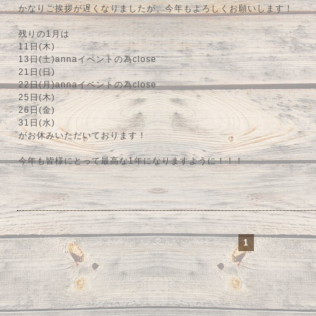
かなりご挨拶が遅くなりましたが、今年もよろしくお願いします！
残りの1月は
11日(木)
13日(土)annaイベントの為close
21日(日)
22日(月)annaイベントの為close
25日(木)
26日(金)
31日(水)
がお休みいただいております！
今年も皆様にとって最高な1年になりますように！！！
1