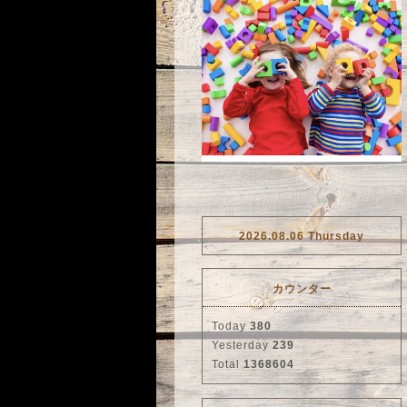
2026.08.06 Thursday
カウンター
Today
380
Yesterday
239
Total
1368604