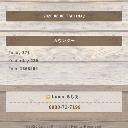
2026.08.06 Thursday
カウンター
Today
371
Yesterday
239
Total
1368595
Lucia-るちあ-
0980-72-7199
©2026
Lucia-るちあ-
. All Rights Reserved.