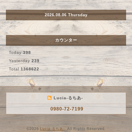
2026.08.06 Thursday
カウンター
Today
398
Yesterday
239
Total
1368622
Lucia-るちあ-
0980-72-7199
©2026
Lucia-るちあ-
. All Rights Reserved.