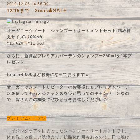
2019-12-05 14:58:00
12/15まで Xmas🎄SALE
オーガニックノート シャンプートリートメントセット(詰め替
えサイズ)
10%off
¥15,620→¥11,680
さらに、新商品プレミアムバーデンのシャンプー250mlを1本プ
レゼント
total ¥4,000ほどお得になっております☆
オーガニックノートリピーターのお客様にもプレミアムハーデ
ンを使ってもらえるチャンスを♡と思ってのキャンペーンなの
で、皆さんこの機会にぜひどうぞお試しください☺️
プレミアムハーデン
エイジングケアを目的としたシャンプートリートメントです。
体も洗える優しい洗浄力で、抗酸化作用もあるので、日に焼け