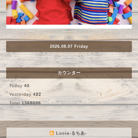
2026.08.07 Friday
カウンター
Today
40
Yesterday
422
Total
1368686
Lucia-るちあ-