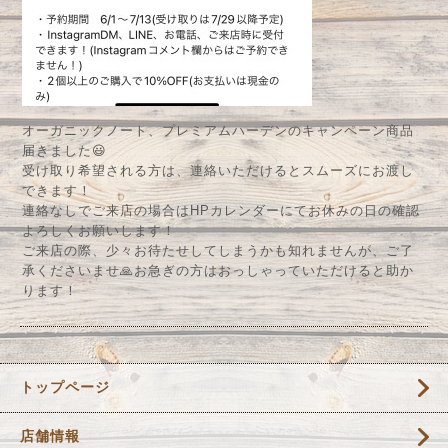
オーガニックノート、プレミアムハーデンのキャンペーン商品
届きました😃
受け取り希望される方は、連絡いただけるとスムーズにお渡し
できます！
連絡なしでご来店の場合はHPカレンダーにてお休みの日の確認
よろしくお願いします！
ご来店の際、少々お待たせしてしまうかも知れませんが、ご了
承くださいませ🙏お急ぎの方はおっしゃっていただけると助か
ります！
トップページ
店舗情報